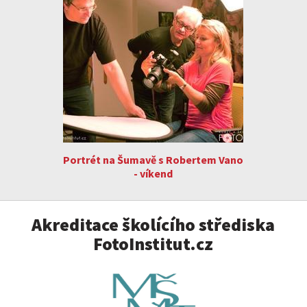
Portrét na Šumavě s Robertem Vano
- víkend
Akreditace školícího střediska
FotoInstitut.cz