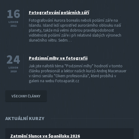
16
Fotografování polárních září
Fotografování Aurora borealis neboli polární záře na
LEDEN
Islandu. Island leží uprostřed aurorárního oblouku naší
2022
planety, takže má velmi dobrou pravděpodobnost
viditelnosti polární záře i při relativně slabých výronech
slunečního větru. Sedm…
24
Podzimní mlhy ve fotografii
Jak jste nafotili téma "Podzimní mlhy" hodnotí v tomto
LEDEN
článku profesionál a lektor našich kurzů Andrej Macenauer
2020
v rámci seriálu "Okem profesionála", které probíhá v
galerii na webu Fotoaparát.cz
VŠECHNY ČLÁNKY
AKTUÁLNÍ KURZY
Zatmění Slunce ve Španělsku 2026