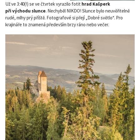
Už ve 3:40(!) se ve čtvrtek vyrazilo fotit
hrad Kašperk
při východu slunce
. Nechyběl NIKDO! Slunce bylo neuvěřitelně
rudé, mlhy prý příště. Fotografové si přejí „Dobré světlo“. Pro
krajináře to znamená především brzy ráno nebo večer.