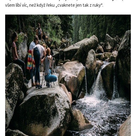
všem líbí víc, než když řeku „cvaknete jen tak z ruky“.