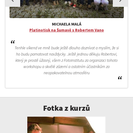
MICHAELA MALÁ
Platinotisk na Šumavě s Robertem Vano
Tenhle víkend ve mně bude ještě dlouho doznívat a myslím, že si
ho budu pamatovat navždycky. Ještě jednou děkuju Robertovi,
který je prostě úžasný, všem z FotoInstitutu za organizaci tohoto
workshopu a skvělé zázemí a ostatním účastníkům za
neopakovatelnou atmosféru
Fotka z kurzů