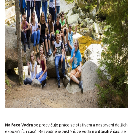
Na řece Vydra
se procvičuje práce se stativem a nastavení delších
expozičních časů. Bezvadné je zjištění, že voda
na dlouhý čas
, se