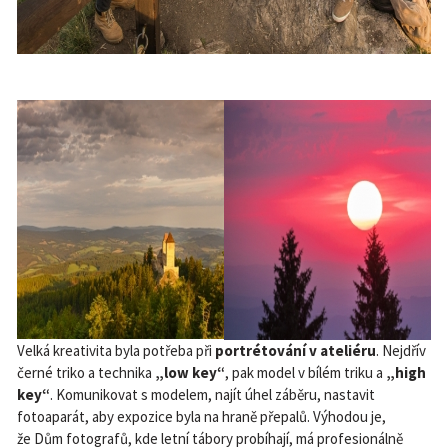
Velká kreativita byla potřeba při
portrétování v ateliéru
. Nejdřív
černé triko a technika
„low key“
, pak model v bílém triku a
„high
key“
. Komunikovat s modelem, najít úhel záběru, nastavit
fotoaparát, aby expozice byla na hraně přepalů. Výhodou je,
že Dům fotografů, kde letní tábory probíhají, má profesionálně