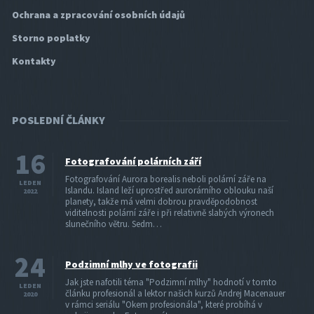
Ochrana a zpracování osobních údajů
Storno poplatky
Kontakty
POSLEDNÍ ČLÁNKY
16
Fotografování polárních září
Fotografování Aurora borealis neboli polární záře na
LEDEN
Islandu. Island leží uprostřed aurorárního oblouku naší
2022
planety, takže má velmi dobrou pravděpodobnost
viditelnosti polární záře i při relativně slabých výronech
slunečního větru. Sedm…
24
Podzimní mlhy ve fotografii
Jak jste nafotili téma "Podzimní mlhy" hodnotí v tomto
LEDEN
článku profesionál a lektor našich kurzů Andrej Macenauer
2020
v rámci seriálu "Okem profesionála", které probíhá v