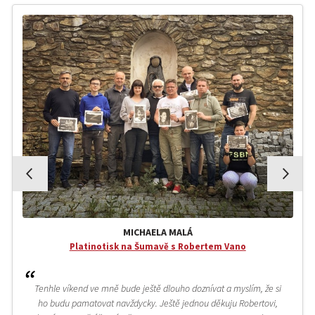
MICHAELA MALÁ
Platinotisk na Šumavě s Robertem Vano
Tenhle víkend ve mně bude ještě dlouho doznívat a myslím, že si
ho budu pamatovat navždycky. Ještě jednou děkuju Robertovi,