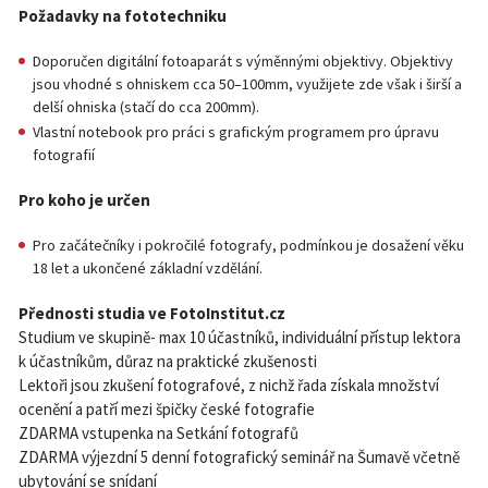
Požadavky na fototechniku
Doporučen digitální fotoaparát s výměnnými objektivy. Objektivy
jsou vhodné s ohniskem cca 50–100mm, využijete zde však i širší a
delší ohniska (stačí do cca 200mm).
Vlastní notebook pro práci s grafickým programem pro úpravu
fotografií
Pro koho je určen
Pro začátečníky i pokročilé fotografy, podmínkou je dosažení věku
18 let a ukončené základní vzdělání.
Přednosti studia ve FotoInstitut.cz
Studium ve skupině- max 10 účastníků, individuální přístup lektora
k účastníkům, důraz na praktické zkušenosti
Lektoři jsou zkušení fotografové, z nichž řada získala množství
ocenění a patří mezi špičky české fotografie
ZDARMA vstupenka na Setkání fotografů
ZDARMA výjezdní 5 denní fotografický seminář na Šumavě včetně
ubytování se snídaní