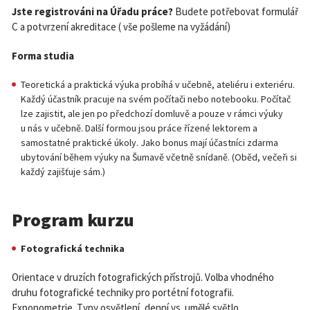
Jste registrováni na Úřadu práce?
Budete potřebovat formulář
C a potvrzení akreditace ( vše pošleme na vyžádání)
Forma studia
Teoretická a praktická výuka probíhá v učebně, ateliéru i exteriéru.
Každý účastník pracuje na svém počítači nebo notebooku. Počítač
lze zajistit, ale jen po předchozí domluvě a pouze v rámci výuky
u nás v učebně. Další formou jsou práce řízené lektorem a
samostatné praktické úkoly. Jako bonus mají účastníci zdarma
ubytování během výuky na Šumavě včetně snídaně. (Oběd, večeři si
každý zajišťuje sám.)
Program kurzu
Fotografická technika
Orientace v druzích fotografických přístrojů. Volba vhodného
druhu fotografické techniky pro portétní fotografii.
Exponometrie. Typy osvětlení, denní vs. umělé světlo.