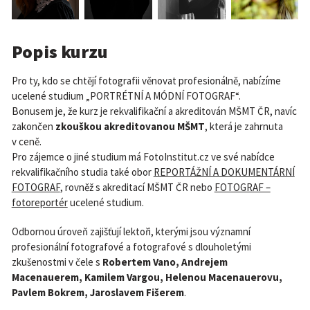
Popis kurzu
Pro ty, kdo se chtějí fotografii věnovat profesionálně, nabízíme
ucelené studium „PORTRÉTNÍ A MÓDNÍ FOTOGRAF“.
Bonusem je, že kurz je rekvalifikační a akreditován MŠMT ČR, navíc
zakončen
zkouškou akreditovanou MŠMT
, která je zahrnuta
v ceně.
Pro zájemce o jiné studium má FotoInstitut.cz ve své nabídce
rekvalifikačního studia také obor
REPORTÁŽNÍ A DOKUMENTÁRNÍ
FOTOGRAF
, rovněž s akreditací MŠMT ČR nebo
FOTOGRAF –
fotoreportér
ucelené studium.
Odbornou úroveň zajišťují lektoři, kterými jsou významní
profesionální fotografové a fotografové s dlouholetými
zkušenostmi v čele s
Robertem Vano, Andrejem
Macenauerem, Kamilem Vargou, Helenou Macenauerovu,
Pavlem Bokrem, Jaroslavem Fišerem
.