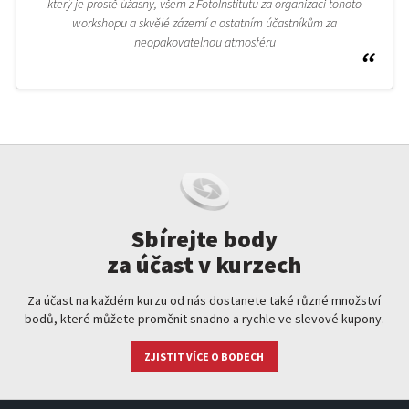
který je prostě úžasný, všem z FotoInstitutu za organizaci tohoto
workshopu a skvělé zázemí a ostatním účastníkům za
neopakovatelnou atmosféru
Sbírejte body
za účast v kurzech
Za účast na každém kurzu od nás dostanete také různé množství
bodů, které můžete proměnit snadno a rychle ve slevové kupony.
ZJISTIT VÍCE O BODECH