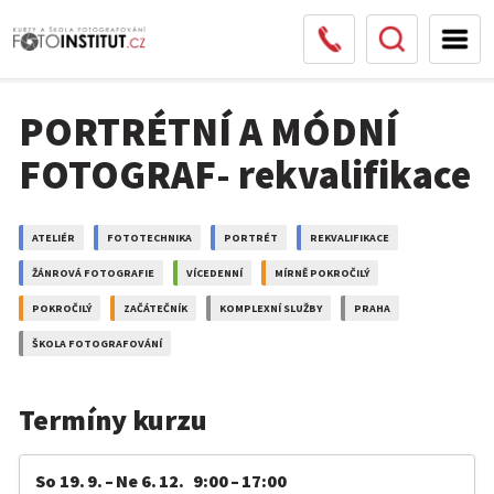
PORTRÉTNÍ A MÓDNÍ
FOTOGRAF- rekvalifikace
ATELIÉR
FOTOTECHNIKA
PORTRÉT
REKVALIFIKACE
ŽÁNROVÁ FOTOGRAFIE
VÍCEDENNÍ
MÍRNĚ POKROČILÝ
POKROČILÝ
ZAČÁTEČNÍK
KOMPLEXNÍ SLUŽBY
PRAHA
ŠKOLA FOTOGRAFOVÁNÍ
Termíny kurzu
So 19. 9. – Ne 6. 12. 9:00 – 17:00