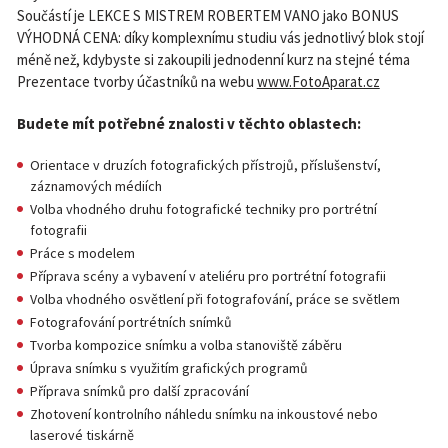
Součástí je LEKCE S MISTREM ROBERTEM VANO jako BONUS
VÝHODNÁ CENA: díky komplexnímu studiu vás jednotlivý blok stojí
méně než, kdybyste si zakoupili jednodenní kurz na stejné téma
Prezentace tvorby účastníků na webu
www.FotoAparat.cz
Budete mít potřebné znalosti v těchto oblastech:
Orientace v druzích fotografických přístrojů, příslušenství,
záznamových médiích
Volba vhodného druhu fotografické techniky pro portrétní
fotografii
Práce s modelem
Příprava scény a vybavení v ateliéru pro portrétní fotografii
Volba vhodného osvětlení při fotografování, práce se světlem
Fotografování portrétních snímků
Tvorba kompozice snímku a volba stanoviště záběru
Úprava snímku s využitím grafických programů
Příprava snímků pro další zpracování
Zhotovení kontrolního náhledu snímku na inkoustové nebo
laserové tiskárně