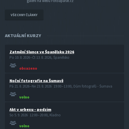
galerii na webu Fotoaparát.cz
VŠECHNY ČLÁNKY
AKTUÁLNÍ KURZY
Zatmění Slunce ve Španělsku 2026
Po 10. 8. 2026 – Čt 13. 8. 2026, Španělsko
obsazeno
Noční fotografie na Šumavě
Pá 21. 8. 2026 – Ne 23. 8. 2026 19:00 – 13:00, Dům fotografů - Šumava
volno
Akt v urbexu - podzim
So 5. 9. 2026 12:00 – 20:00, Kladno
volno