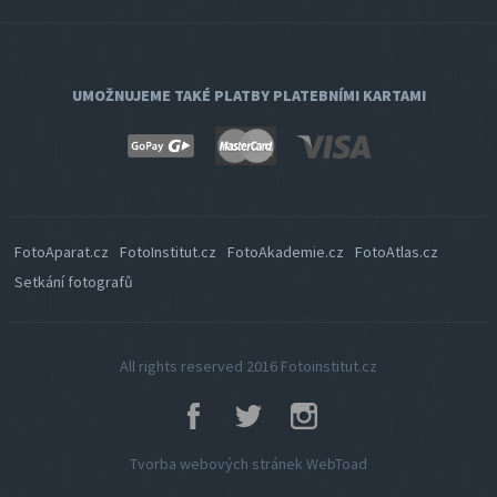
UMOŽNUJEME TAKÉ PLATBY PLATEBNÍMI KARTAMI
FotoAparat.cz
FotoInstitut.cz
FotoAkademie.cz
FotoAtlas.cz
Setkání fotografů
All rights reserved 2016
Fotoinstitut.cz
Tvorba webových stránek Web
Toad