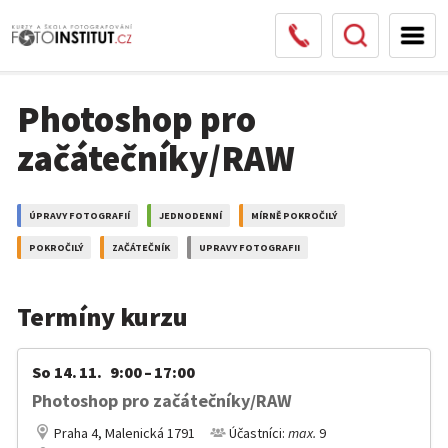
Photoshop pro
začátečníky/RAW
ÚPRAVY FOTOGRAFIÍ
JEDNODENNÍ
MÍRNĚ POKROČILÝ
POKROČILÝ
ZAČÁTEČNÍK
UPRAVY FOTOGRAFII
Termíny kurzu
So 14. 11. 9:00 – 17:00
Photoshop pro začátečníky/RAW
Praha 4, Malenická 1791
Účastníci:
max.
9