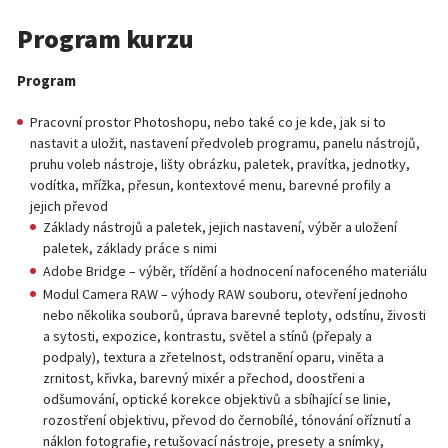
Program kurzu
Program
Pracovní prostor Photoshopu, nebo také co je kde, jak si to
nastavit a uložit, nastavení předvoleb programu, panelu nástrojů,
pruhu voleb nástroje, lišty obrázku, paletek, pravítka, jednotky,
vodítka, mřížka, přesun, kontextové menu, barevné profily a
jejich převod
Základy nástrojů a paletek, jejich nastavení, výběr a uložení
paletek, základy práce s nimi
Adobe Bridge – výběr, třídění a hodnocení nafoceného materiálu
Modul Camera RAW – výhody RAW souboru, otevření jednoho
nebo několika souborů, úprava barevné teploty, odstínu, živosti
a sytosti, expozice, kontrastu, světel a stínů (přepaly a
podpaly), textura a zřetelnost, odstranění oparu, viněta a
zrnitost, křivka, barevný mixér a přechod, doostřeni a
odšumování, optické korekce objektivů a sbíhající se linie,
rozostření objektivu, převod do černobílé, tónování oříznutí a
náklon fotografie, retušovací nástroje, presety a snímky,