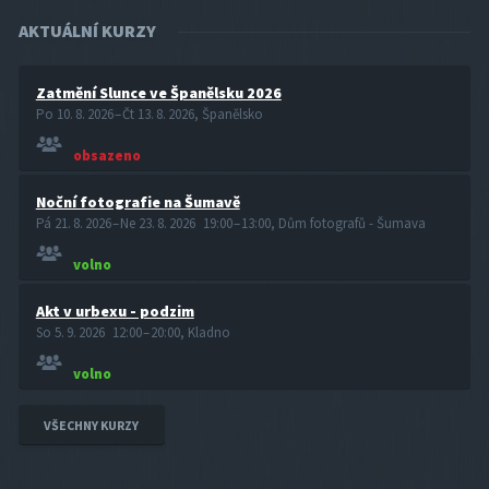
AKTUÁLNÍ KURZY
Zatmění Slunce ve Španělsku 2026
Po 10. 8. 2026 – Čt 13. 8. 2026, Španělsko
obsazeno
Noční fotografie na Šumavě
Pá 21. 8. 2026 – Ne 23. 8. 2026 19:00 – 13:00, Dům fotografů - Šumava
volno
Akt v urbexu - podzim
So 5. 9. 2026 12:00 – 20:00, Kladno
volno
VŠECHNY KURZY