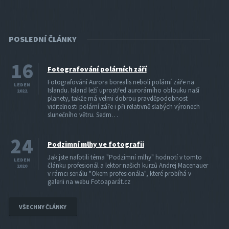
POSLEDNÍ ČLÁNKY
16
Fotografování polárních září
Fotografování Aurora borealis neboli polární záře na
LEDEN
Islandu. Island leží uprostřed aurorárního oblouku naší
2022
planety, takže má velmi dobrou pravděpodobnost
viditelnosti polární záře i při relativně slabých výronech
slunečního větru. Sedm…
24
Podzimní mlhy ve fotografii
Jak jste nafotili téma "Podzimní mlhy" hodnotí v tomto
LEDEN
článku profesionál a lektor našich kurzů Andrej Macenauer
2020
v rámci seriálu "Okem profesionála", které probíhá v
galerii na webu Fotoaparát.cz
VŠECHNY ČLÁNKY