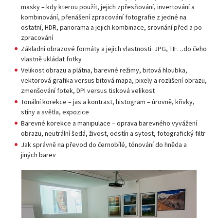
masky – kdy kterou použít, jejich zpřesňování, invertování a
kombinování, přenášení zpracování fotografie z jedné na
ostatní, HDR, panorama a jejich kombinace, srovnání před a po
zpracování
Základní obrazové formáty a jejich vlastnosti: JPG, TIF…do čeho
vlastně ukládat fotky
Velikost obrazu a plátna, barevné režimy, bitová hloubka,
vektorová grafika versus bitová mapa, pixely a rozlišení obrazu,
zmenšování fotek, DPI versus tisková velikost
Tonální korekce – jas a kontrast, histogram – úrovně, křivky,
stíny a světla, expozice
Barevné korekce a manipulace – oprava barevného vyvážení
obrazu, neutrální šedá, živost, odstín a sytost, fotografický filtr
Jak správně na převod do černobílé, tónování do hněda a
jiných barev