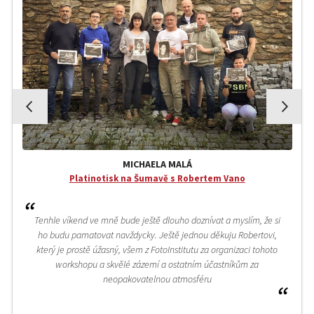
MICHAELA MALÁ
Platinotisk na Šumavě s Robertem Vano
Tenhle víkend ve mně bude ještě dlouho doznívat a myslím, že si
ho budu pamatovat navždycky. Ještě jednou děkuju Robertovi,
který je prostě úžasný, všem z FotoInstitutu za organizaci tohoto
workshopu a skvělé zázemí a ostatním účastníkům za
neopakovatelnou atmosféru