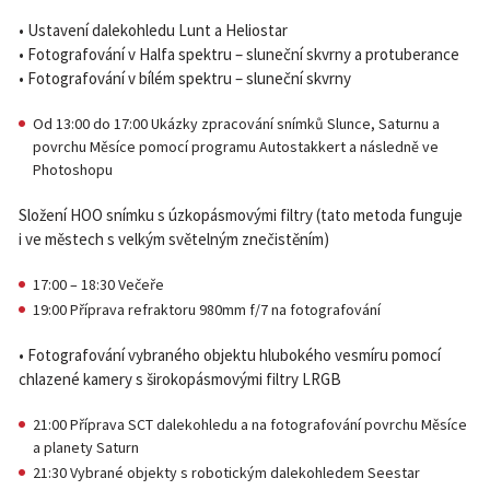
• Ustavení dalekohledu Lunt a Heliostar
• Fotografování v Halfa spektru – sluneční skvrny a protuberance
• Fotografování v bílém spektru – sluneční skvrny
Od 13:00 do 17:00 Ukázky zpracování snímků Slunce, Saturnu a
povrchu Měsíce pomocí programu Autostakkert a následně ve
Photoshopu
Složení HOO snímku s úzkopásmovými filtry (tato metoda funguje
i ve městech s velkým světelným znečistěním)
17:00 – 18:30 Večeře
19:00 Příprava refraktoru 980mm f/7 na fotografování
• Fotografování vybraného objektu hlubokého vesmíru pomocí
chlazené kamery s širokopásmovými filtry LRGB
21:00 Příprava SCT dalekohledu a na fotografování povrchu Měsíce
a planety Saturn
21:30 Vybrané objekty s robotickým dalekohledem Seestar