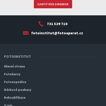
ZJISTIT VÍCE O BODECH
731 529 710
fotoinstitut@fotoaparat.cz
FOTOINSTITUT
Hlavní strana
Fotokurzy
Fotoexpedice
Dárkové poukazy
Rekvalifikace
O nás