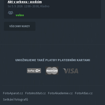
Akt v urbexu - podzim
So 5. 9. 2026 12:00 – 20:00, Kladno
volno
VŠECHNY KURZY
UMOŽNUJEME TAKÉ PLATBY PLATEBNÍMI KARTAMI
FotoAparat.cz
FotoInstitut.cz
FotoAkademie.cz
FotoAtlas.cz
Setkání fotografů