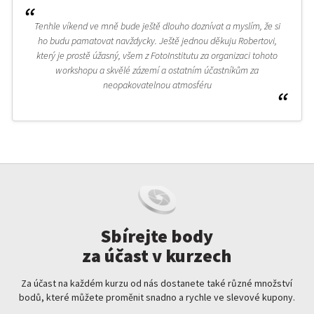
Tenhle víkend ve mně bude ještě dlouho doznívat a myslím, že si
ho budu pamatovat navždycky. Ještě jednou děkuju Robertovi,
který je prostě úžasný, všem z FotoInstitutu za organizaci tohoto
workshopu a skvělé zázemí a ostatním účastníkům za
neopakovatelnou atmosféru
Sbírejte body
za účast v kurzech
Za účast na každém kurzu od nás dostanete také různé množství
bodů, které můžete proměnit snadno a rychle ve slevové kupony.