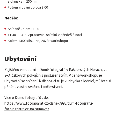
s ohniskem 250mm
Fotografování do cca 3:00
Neděle
:
Snídaně kolem 11:00
11:30 – 13:00 Zpracování snímků z předešlé noci
Kolem 13:00 diskuze, závěr workshopu
Ubytování
Zajištěno v moderním Domě fotografů v Kašperských Horách, ve
2–3 lůžkových pokojích s příslušenstvím. V ceně workshopu je
ubytování se snídaní. K dispozici tu je kuchyňka s lednicí, můžete si
přinést vlastní svačinu i občerstvení.
Více o Domu fotografů zde:
https://www.fotoaparat.cz/clanek/998/dum-fotografu-
fotoinstitut-cz-na-sumave/