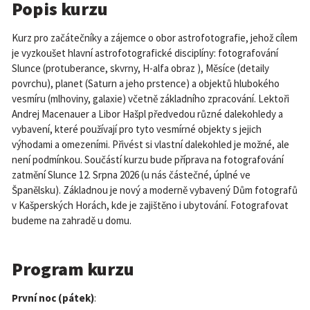
Popis kurzu
Kurz pro začátečníky a zájemce o obor astrofotografie, jehož cílem
je vyzkoušet hlavní astrofotografické disciplíny: fotografování
Slunce (protuberance, skvrny, H-alfa obraz ), Měsíce (detaily
povrchu), planet (Saturn a jeho prstence) a objektů hlubokého
vesmíru (mlhoviny, galaxie) včetně základního zpracování. Lektoři
Andrej Macenauer a Libor Hašpl předvedou různé dalekohledy a
vybavení, které používají pro tyto vesmírné objekty s jejich
výhodami a omezeními. Přivést si vlastní dalekohled je možné, ale
není podmínkou. Součástí kurzu bude příprava na fotografování
zatmění Slunce 12. Srpna 2026 (u nás částečné, úplné ve
Španělsku). Základnou je nový a moderně vybavený Dům fotografů
v Kašperských Horách, kde je zajištěno i ubytování. Fotografovat
budeme na zahradě u domu.
Program kurzu
První noc (pátek)
: