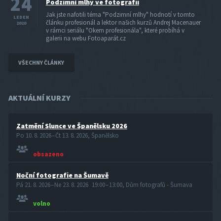
24
Podzimní mlhy ve fotografii
Jak jste nafotili téma "Podzimní mlhy" hodnotí v tomto
LEDEN
článku profesionál a lektor našich kurzů Andrej Macenauer
2020
v rámci seriálu "Okem profesionála", které probíhá v
galerii na webu Fotoaparát.cz
VŠECHNY ČLÁNKY
AKTUÁLNÍ KURZY
Zatmění Slunce ve Španělsku 2026
Po 10. 8. 2026 – Čt 13. 8. 2026, Španělsko
obsazeno
Noční fotografie na Šumavě
Pá 21. 8. 2026 – Ne 23. 8. 2026 19:00 – 13:00, Dům fotografů - Šumava
volno