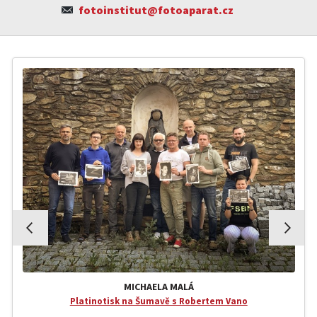
fotoinstitut@fotoaparat.cz
MICHAELA MALÁ
Platinotisk na Šumavě s Robertem Vano