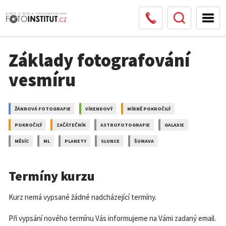
Základy fotografování
vesmíru
ŽÁNROVÁ FOTOGRAFIE
VÍKENDOVÝ
MÍRNĚ POKROČILÝ
POKROČILÝ
ZAČÁTEČNÍK
ASTROFOTOGRAFIE
GALAXIE
MĚSÍC
ML
PLANETY
SLUNCE
ŠUMAVA
Termíny kurzu
Kurz nemá vypsané žádné nadcházející termíny.
Při vypsání nového termínu Vás informujeme na Vámi zadaný email.