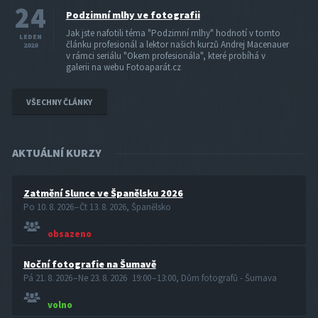
24
Podzimní mlhy ve fotografii
Jak jste nafotili téma "Podzimní mlhy" hodnotí v tomto
LEDEN
článku profesionál a lektor našich kurzů Andrej Macenauer
2020
v rámci seriálu "Okem profesionála", které probíhá v
galerii na webu Fotoaparát.cz
VŠECHNY ČLÁNKY
AKTUÁLNÍ KURZY
Zatmění Slunce ve Španělsku 2026
Po 10. 8. 2026 – Čt 13. 8. 2026, Španělsko
obsazeno
Noční fotografie na Šumavě
Pá 21. 8. 2026 – Ne 23. 8. 2026 19:00 – 13:00, Dům fotografů - Šumava
volno