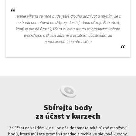
Tenhle víkend ve mně bude ještě dlouho doznívat a myslím, že si
ho budu pamatovat navždycky. Ještě jednou děkuju Robertovi,
který je prostě úžasný, všem z FotoInstitutu za organizaci tohoto
workshopu a skvělé zázemí a ostatním účastníkům za
neopakovatelnou atmosféru
Sbírejte body
za účast v kurzech
Za účast na každém kurzu od nás dostanete také různé množství
bodů, které můžete proměnit snadno a rychle ve slevové kupony.