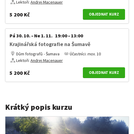
Lektoři:
Andrej Macenauer
5 200 Kč
OBJEDNAT KURZ
Pá 30. 10. – Ne 1. 11. 19:00 – 13:00
Krajinářská fotografie na Šumavě
Dům fotografů - Šumava
Účastníci:
max.
10
Lektoři:
Andrej Macenauer
5 200 Kč
OBJEDNAT KURZ
Krátký popis kurzu