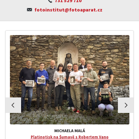
731 529 710
fotoinstitut@fotoaparat.cz
MICHAELA MALÁ
Platinotisk na Šumavě s Robertem Vano