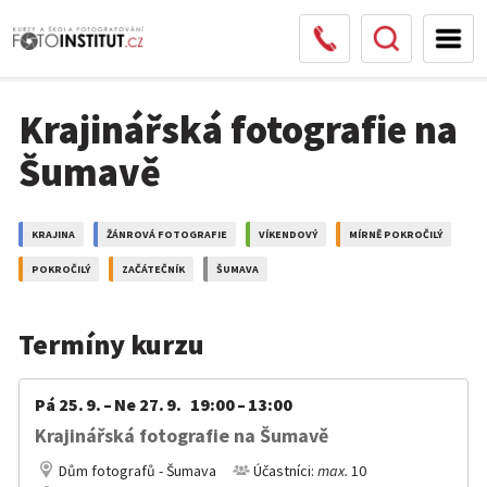
Krajinářská fotografie na
Šumavě
KRAJINA
ŽÁNROVÁ FOTOGRAFIE
VÍKENDOVÝ
MÍRNĚ POKROČILÝ
POKROČILÝ
ZAČÁTEČNÍK
ŠUMAVA
Termíny kurzu
Pá 25. 9. – Ne 27. 9. 19:00 – 13:00
Krajinářská fotografie na Šumavě
Dům fotografů - Šumava
Účastníci:
max.
10