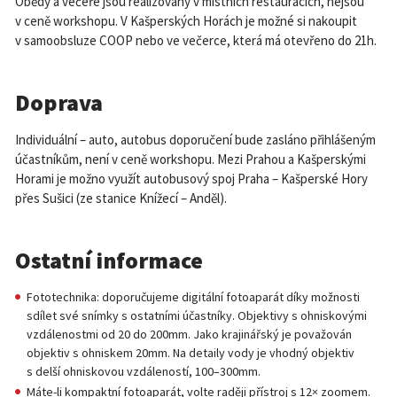
Obědy a večeře jsou realizovány v místních restauracích, nejsou
v ceně workshopu. V Kašperských Horách je možné si nakoupit
v samoobsluze COOP nebo ve večerce, která má otevřeno do 21h.
Doprava
Individuální – auto, autobus doporučení bude zasláno přihlášeným
účastníkům, není v ceně workshopu. Mezi Prahou a Kašperskými
Horami je možno využít autobusový spoj Praha – Kašperské Hory
přes Sušici (ze stanice Knížecí – Anděl).
Ostatní informace
Fototechnika: doporučujeme digitální fotoaparát díky možnosti
sdílet své snímky s ostatními účastníky. Objektivy s ohniskovými
vzdálenostmi od 20 do 200mm. Jako krajinářský je považován
objektiv s ohniskem 20mm. Na detaily vody je vhodný objektiv
s delší ohniskovou vzdáleností, 100–300mm.
Máte-li kompaktní fotoaparát, volte raději přístroj s 12× zoomem.