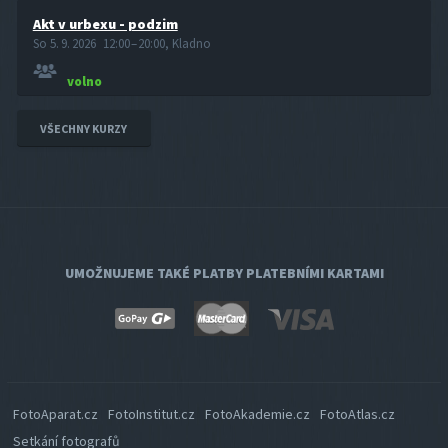
Akt v urbexu - podzim
So 5. 9. 2026 12:00 – 20:00, Kladno
volno
VŠECHNY KURZY
UMOŽNUJEME TAKÉ PLATBY PLATEBNÍMI KARTAMI
FotoAparat.cz
FotoInstitut.cz
FotoAkademie.cz
FotoAtlas.cz
Setkání fotografů