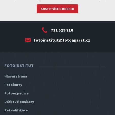
ZJISTIT VÍCE O BODECH
731 529 710
fotoinstitut@fotoaparat.cz
FOTOINSTITUT
Hlavní strana
Fotokurzy
Fotoexpedice
Dárkové poukazy
Rekvalifikace