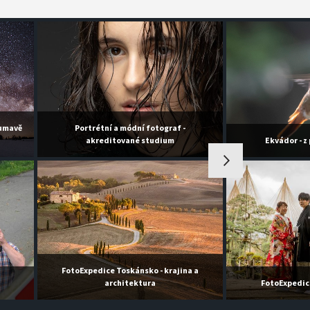
Šumavě
Portrétní a módní fotograf -
akreditované studium
Ekvádor - z
FotoExpedice Toskánsko - krajina a
architektura
FotoExpedic