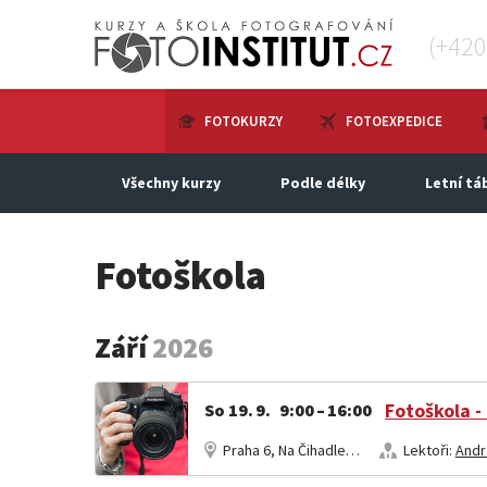
(+42
FOTOKURZY
FOTOEXPEDICE
Všechny kurzy
Podle délky
Letní tá
Fotoškola
Září
2026
So 19. 9. 9:00 – 16:00
Praha 6, Na Čihadle 33
Lektoři:
Andr