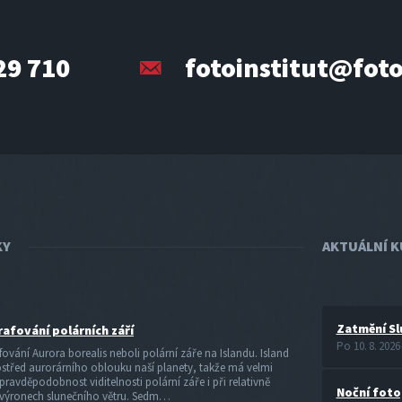
29 710
fotoinstitut@foto
KY
AKTUÁLNÍ 
Zatmění Sl
afování polárních září
Po 10. 8. 2026
ování Aurora borealis neboli polární záře na Islandu. Island
ostřed aurorárního oblouku naší planety, takže má velmi
ravděpodobnost viditelnosti polární záře i při relativně
Noční foto
 výronech slunečního větru. Sedm…