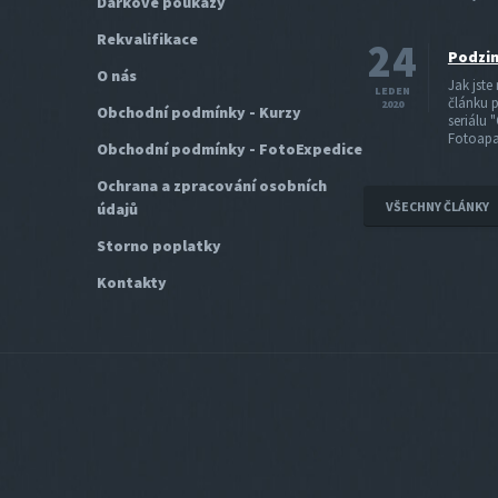
Dárkové poukazy
Rekvalifikace
24
Podzim
O nás
Jak jste
LEDEN
článku p
2020
Obchodní podmínky - Kurzy
seriálu 
Fotoapa
Obchodní podmínky - FotoExpedice
Ochrana a zpracování osobních
VŠECHNY ČLÁNKY
údajů
Storno poplatky
Kontakty