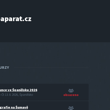
aparat.cz
KURZY
unce ve Španělsku 2026
 – Čt 13. 8. 2026, Španělsko
obsazeno
grafie na Šumavě