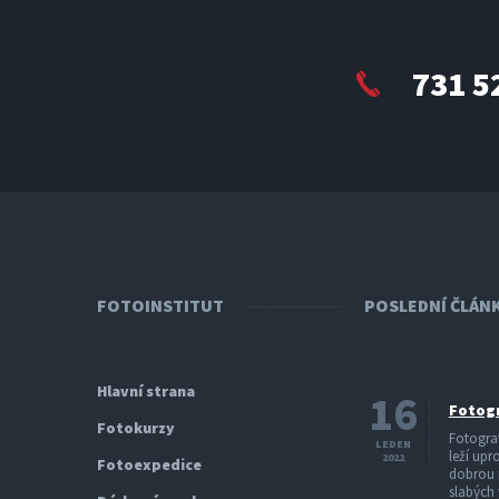
731 5
FOTOINSTITUT
POSLEDNÍ ČLÁN
Hlavní strana
16
Fotogr
Fotokurzy
Fotograf
LEDEN
leží upr
2022
Fotoexpedice
dobrou p
slabých