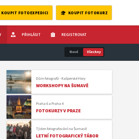
KOUPIT FOTOEXPEDICI
KOUPIT FOTOKURZ
Y
PŘIHLÁSIT
REGISTROVAT
Dům fotografů - Kašperské Hory
WORKSHOPY NA ŠUMAVĚ
Praha 6 a Praha 4
FOTOKURZY V PRAZE
Týden fotografování na Šumavě
LETNÍ FOTOGRAFICKÝ TÁBOR