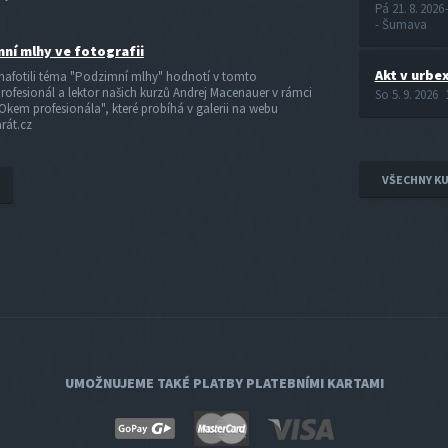
Pá 21. 8. 2026
- Šumava
ní mlhy ve fotografii
Akt v urbe
 nafotili téma "Podzimní mlhy" hodnotí v tomto
rofesionál a lektor našich kurzů Andrej Macenauer v rámci
So 5. 9. 2026 
"Okem profesionála", které probíhá v galerii na webu
rát.cz
VŠECHNY K
UMOŽNUJEME TAKÉ PLATBY PLATEBNÍMI KARTAMI