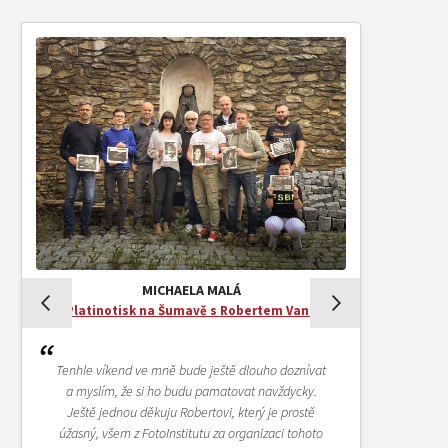
MICHAELA MALÁ
Platinotisk na Šumavě s Robertem Vano
Tenhle víkend ve mně bude ještě dlouho doznívat
a myslím, že si ho budu pamatovat navždycky.
Ještě jednou děkuju Robertovi, který je prostě
úžasný, všem z FotoInstitutu za organizaci tohoto