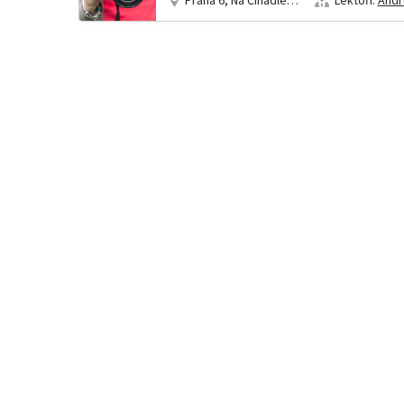
Praha 6, Na Čihadle 33
Lektoři:
Andr