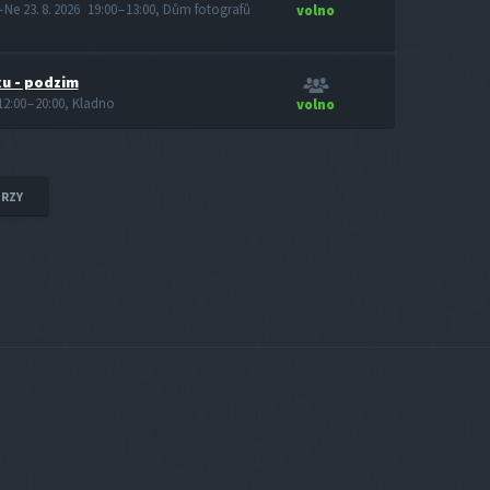
 – Ne 23. 8. 2026 19:00 – 13:00, Dům fotografů
volno
xu - podzim
12:00 – 20:00, Kladno
volno
URZY