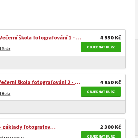
Večerní škola fotografování 1 - pro začáteč. a mírně pokročilé
4 950 Kč
OBJEDNAT KURZ
l Bokr
Večerní škola fotografování 2 - pro mírně a středně pokročilé
4 950 Kč
OBJEDNAT KURZ
l Bokr
Fotoškola - základy fotografování pro každého
2 300 Kč
OBJEDNAT KURZ