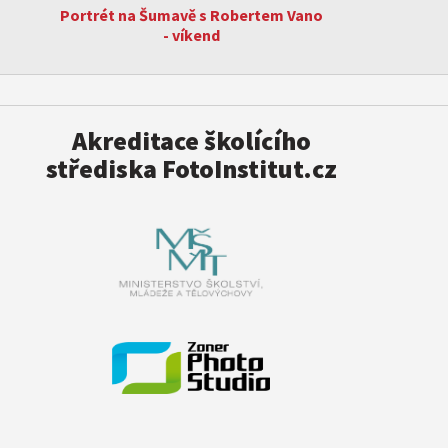
Portrét na Šumavě s Robertem Vano
- víkend
Akreditace školícího
střediska FotoInstitut.cz