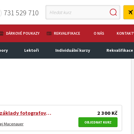
0)
731 529 710
DÁRKOVÉ POUKAZY
REKVALIFIKACE
O NÁS
KONTAKT
bory
Lektoři
Individuální kurzy
Rekvalifikace
Fotoškola - základy fotografování pro každého
2 300 Kč
OBJEDNAT KURZ
ej Macenauer