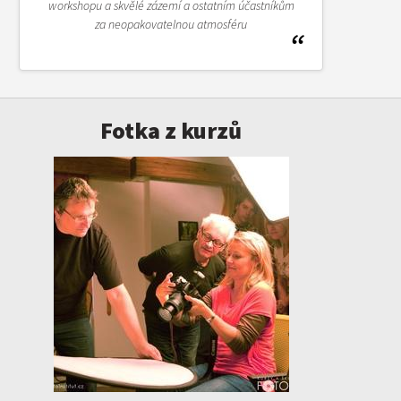
workshopu a skvělé zázemí a ostatním účastníkům
za neopakovatelnou atmosféru
Fotka z kurzů