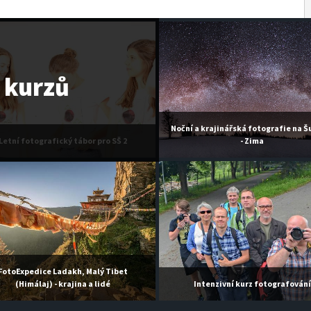
z kurzů
Noční a krajinářská fotografie na 
Letní fotografický tábor pro SŠ 2
- Zima
FotoExpedice Ladakh, Malý Tibet
(Himálaj) - krajina a lidé
Intenzivní kurz fotografování