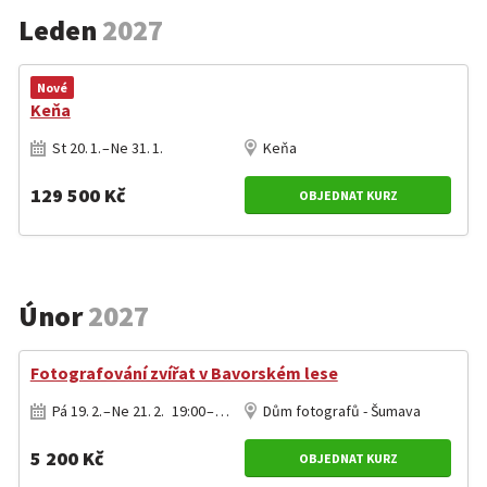
Leden
2027
Nové
Keňa
St 20. 1. – Ne 31. 1.
Keňa
129 500 Kč
OBJEDNAT KURZ
Únor
2027
Fotografování zvířat v Bavorském lese
Pá 19. 2. – Ne 21. 2. 19:00 – 13:00
Dům fotografů - Šumava
5 200 Kč
OBJEDNAT KURZ