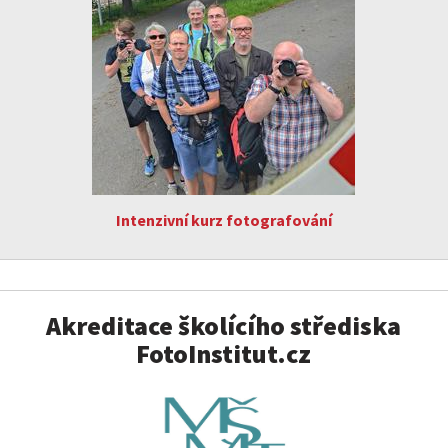
Intenzivní kurz fotografování
Akreditace školícího střediska
FotoInstitut.cz