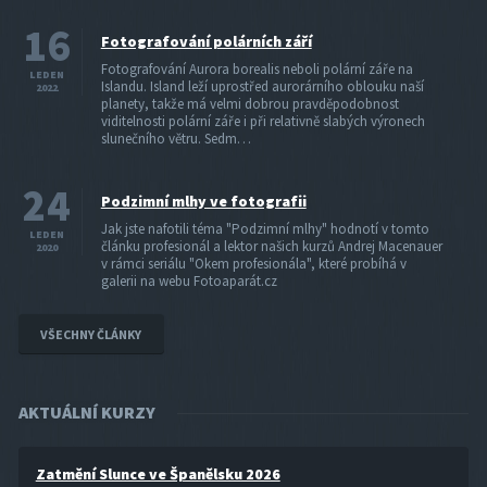
16
Fotografování polárních září
Fotografování Aurora borealis neboli polární záře na
LEDEN
Islandu. Island leží uprostřed aurorárního oblouku naší
2022
planety, takže má velmi dobrou pravděpodobnost
viditelnosti polární záře i při relativně slabých výronech
slunečního větru. Sedm…
24
Podzimní mlhy ve fotografii
Jak jste nafotili téma "Podzimní mlhy" hodnotí v tomto
LEDEN
článku profesionál a lektor našich kurzů Andrej Macenauer
2020
v rámci seriálu "Okem profesionála", které probíhá v
galerii na webu Fotoaparát.cz
VŠECHNY ČLÁNKY
AKTUÁLNÍ KURZY
Zatmění Slunce ve Španělsku 2026