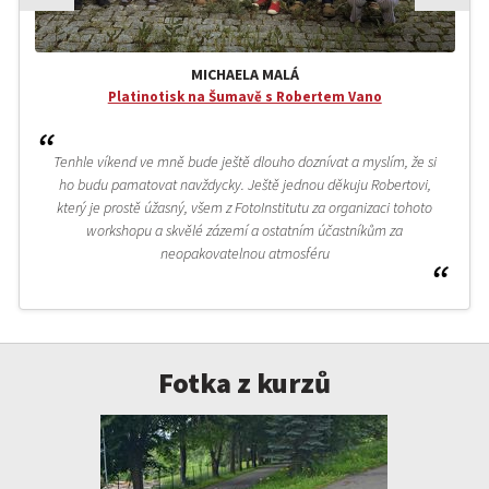
MICHAELA MALÁ
Platinotisk na Šumavě s Robertem Vano
Tenhle víkend ve mně bude ještě dlouho doznívat a myslím, že si
ho budu pamatovat navždycky. Ještě jednou děkuju Robertovi,
který je prostě úžasný, všem z FotoInstitutu za organizaci tohoto
workshopu a skvělé zázemí a ostatním účastníkům za
neopakovatelnou atmosféru
Fotka z kurzů