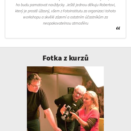
ho budu pamatovat navždycky. Ještě jednou děkuju Robertovi,
který je prostě úžasný, všem z FotoInstitutu za organizaci tohoto
workshopu a skvělé zázemí a ostatním účastníkům za
neopakovatelnou atmosféru
Fotka z kurzů