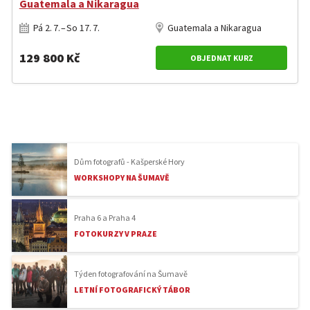
Guatemala a Nikaragua
Pá 2. 7. – So 17. 7.
Guatemala a Nikaragua
129 800 Kč
OBJEDNAT KURZ
Dům fotografů - Kašperské Hory
WORKSHOPY NA ŠUMAVĚ
Praha 6 a Praha 4
FOTOKURZY V PRAZE
Týden fotografování na Šumavě
LETNÍ FOTOGRAFICKÝ TÁBOR