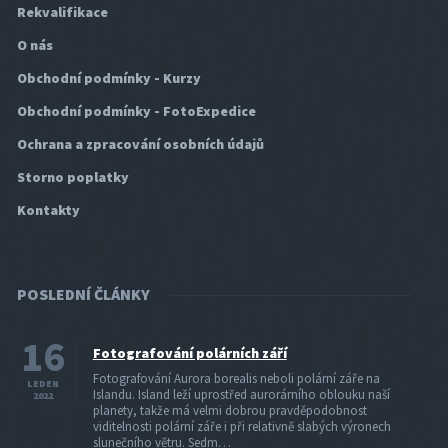
Rekvalifikace
O nás
Obchodní podmínky - Kurzy
Obchodní podmínky - FotoExpedice
Ochrana a zpracování osobních údajů
Storno poplatky
Kontakty
POSLEDNÍ ČLÁNKY
16
Fotografování polárních září
Fotografování Aurora borealis neboli polární záře na
LEDEN
Islandu. Island leží uprostřed aurorárního oblouku naší
2022
planety, takže má velmi dobrou pravděpodobnost
viditelnosti polární záře i při relativně slabých výronech
slunečního větru. Sedm…