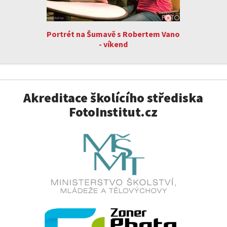
Portrét na Šumavě s Robertem Vano
- víkend
Akreditace školícího střediska
FotoInstitut.cz