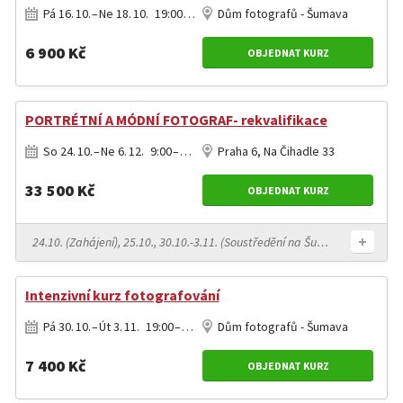
Pá 16. 10. – Ne 18. 10. 19:00 – 13:00
Dům fotografů - Šumava
6 900 Kč
OBJEDNAT KURZ
PORTRÉTNÍ A MÓDNÍ FOTOGRAF- rekvalifikace
So 24. 10. – Ne 6. 12. 9:00 – 17:00
Praha 6, Na Čihadle 33
33 500 Kč
OBJEDNAT KURZ
24.10. (Zahájení), 25.10., 30.10.-3.11. (Soustředění na Šumavě), 7.11., 14.11., 22.11., 28.11., 29.11., 5.12., 6.12.2026 (Zkouška)
Intenzivní kurz fotografování
Pá 30. 10. – Út 3. 11. 19:00 – 13:00
Dům fotografů - Šumava
7 400 Kč
OBJEDNAT KURZ