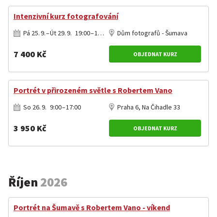
Intenzivní kurz fotografování
Pá 25. 9. – Út 29. 9. 19:00 – 13:00
Dům fotografů - Šumava
7 400 Kč
OBJEDNAT KURZ
Portrét v přirozeném světle s Robertem Vano
So 26. 9. 9:00 – 17:00
Praha 6, Na Čihadle 33
3 950 Kč
OBJEDNAT KURZ
Říjen
2026
Portrét na Šumavě s Robertem Vano - víkend