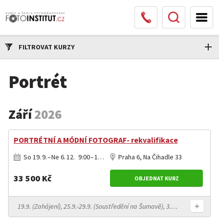
FILTROVAT KURZY
Portrét
Září
2026
PORTRÉTNÍ A MÓDNÍ FOTOGRAF- rekvalifikace
So 19. 9. – Ne 6. 12. 9:00 – 17:00
Praha 6, Na Čihadle 33
33 500 Kč
OBJEDNAT KURZ
19.9. (Zahájení), 25.9.-29.9. (Soustředění na Šumavě), 3.10., 4.10., 25.10., 31.10., 7.11., 14.11., 28.11., 29.11., 6.12.2026 (Zkouška)