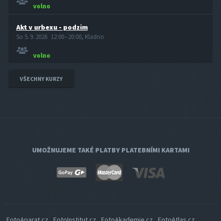
volno
Akt v urbexu - podzim
So 5. 9. 2026 12:00 – 20:00, Kladno
volno
VŠECHNY KURZY
UMOŽNUJEME TAKÉ PLATBY PLATEBNÍMI KARTAMI
FotoAparat.cz
FotoInstitut.cz
FotoAkademie.cz
FotoAtlas.cz