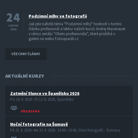
24
Podzimní mlhy ve fotografii
Jak jste nafotili téma "Podzimní mlhy" hodnotí v tomto
LEDEN
článku profesionál a lektor našich kurzů Andrej Macenauer
2020
v rámci seriálu "Okem profesionála", které probíhá v
galerii na webu Fotoaparát.cz
VŠECHNY ČLÁNKY
AKTUÁLNÍ KURZY
Zatmění Slunce ve Španělsku 2026
Po 10. 8. 2026 – Čt 13. 8. 2026, Španělsko
obsazeno
Noční fotografie na Šumavě
Pá 21. 8. 2026 – Ne 23. 8. 2026 19:00 – 13:00, Dům fotografů - Šumava