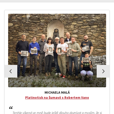
MICHAELA MALÁ
Platinotisk na Šumavě s Robertem Vano
Tenhle víkend ve mně bude ještě dlouho doznívat a myslím, že si