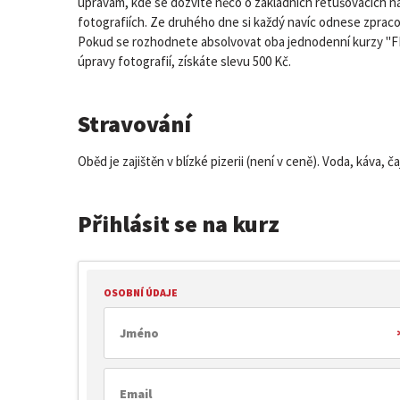
úpravám, kde se dozvíte něco o základních retušovacích nás
fotografiích. Ze druhého dne si každý navíc odnese zprac
Pokud se rozhodnete absolvovat oba jednodenní kurzy "FIN
úpravy fotografií, získáte slevu 500 Kč.
Stravování
Oběd je zajištěn v blízké pizerii (není v ceně). Voda, káva, č
Přihlásit se na kurz
OSOBNÍ ÚDAJE