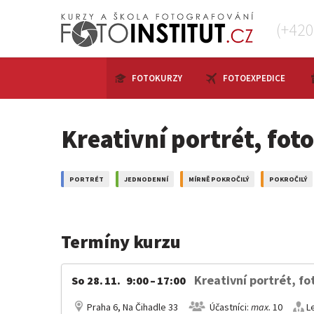
(+42
FOTOKURZY
FOTOEXPEDICE
Kreativní portrét, fot
PORTRÉT
JEDNODENNÍ
MÍRNĚ POKROČILÝ
POKROČILÝ
Termíny kurzu
Kreativní portrét, fo
So 28. 11. 9:00 – 17:00
Praha 6, Na Čihadle 33
Účastníci:
max.
10
L