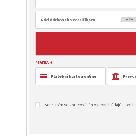
OVĚŘIT
PLATBA
Platební kartou online
Převo
Souhlasím se
zpracováním osobních údajů
a
obcho