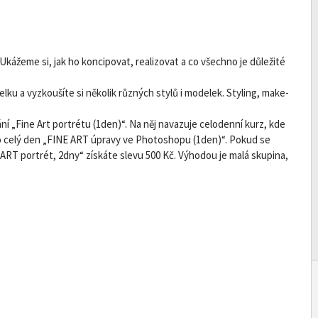
kážeme si, jak ho koncipovat, realizovat a co všechno je důležité
delku a vyzkoušíte si několik různých stylů i modelek. Styling, make-
 „Fine Art portrétu (1den)“. Na něj navazuje celodenní kurz, kde
 po celý den „FINE ART úpravy ve Photoshopu (1den)“. Pokud se
 ART portrét, 2dny“ získáte slevu 500 Kč. Výhodou je malá skupina,