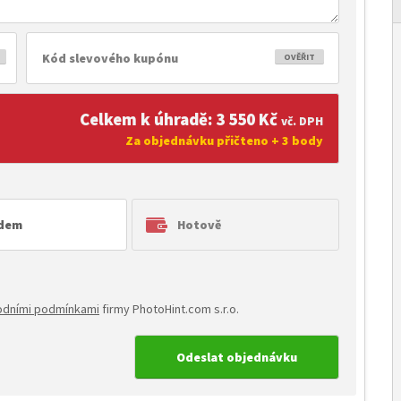
OVĚŘIT
Celkem k úhradě: 3 550 Kč
vč. DPH
Za objednávku přičteno + 3 body
dem
Hotově
dními podmínkami
firmy PhotoHint.com s.r.o.