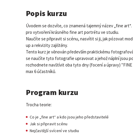
Popis kurzu
Úvodem se dozvíte, co znamená tajemný název „fine art“. U
pro vytvoření krásného fine art portrétu ve studiu.
Naučíte se připravit si scénu, nasvítit si ji, jak pózovat mo
up a rekvizity zajištěny.
Tento kurz je věnován především praktickému fotografování
se naučíte tyto fotografie upravovat a jehož náplní jsou
rozhodnete navštívit oba tyto dny (focení a úpravy) "FINE
max 6 účastníků.
Program kurzu
Trocha teorie:
Co je „fine art“ a kdo jsou jeho představitelé
Jak si připravit scénu
Nejčastější svícení ve studiu