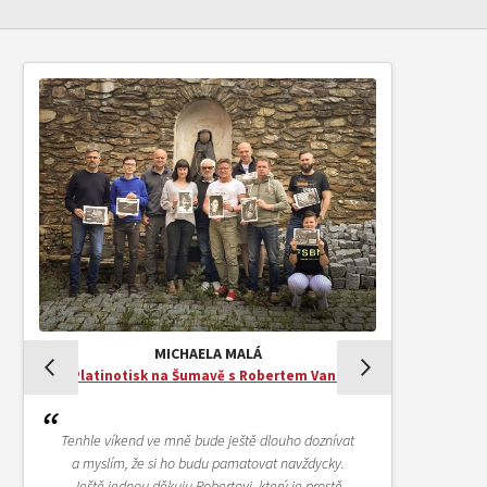
MICHAELA MALÁ
Platinotisk na Šumavě s Robertem Vano
Tenhle víkend ve mně bude ještě dlouho doznívat
a myslím, že si ho budu pamatovat navždycky.
Ještě jednou děkuju Robertovi, který je prostě