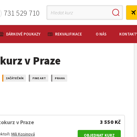
0)
731 529 710
DÁRKOVÉ POUKAZY
REKVALIFIKACE
O NÁS
KONTAKT
okurz v Praze
ZAČÁTEČNÍK
FINE ART
PRAHA
3 550 Kč
tokurz v Praze
ektoři:
Mili Kosinová
OBJEDNAT KURZ