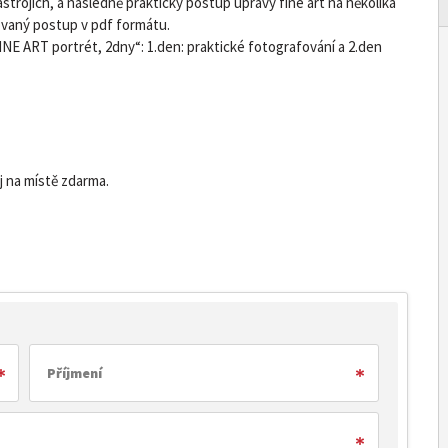
trojích, a následně praktický postup úpravy fine art na několika
ovaný postup v pdf formátu.
E ART portrét, 2dny“: 1.den: praktické fotografování a 2.den
aj na místě zdarma.