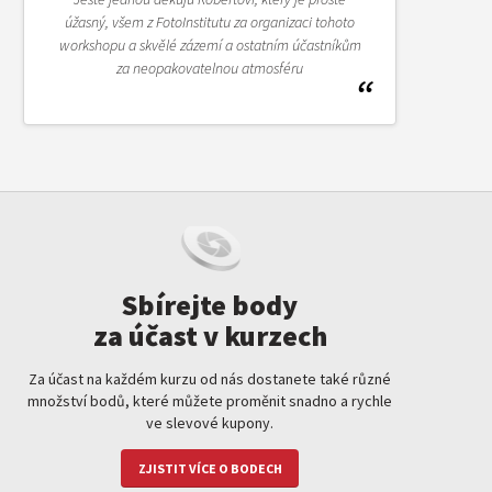
úžasný, všem z FotoInstitutu za organizaci tohoto
workshopu a skvělé zázemí a ostatním účastníkům
za neopakovatelnou atmosféru
Sbírejte body
za účast v kurzech
Za účast na každém kurzu od nás dostanete také různé
množství bodů, které můžete proměnit snadno a rychle
ve slevové kupony.
ZJISTIT VÍCE O BODECH