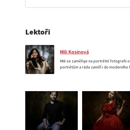
Lektoři
Mili Kosinová
Mili se zaměřuje na portrétní fotografii 
portrétům a ráda zamíří i do moderního li