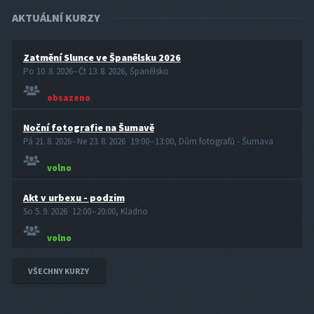
AKTUÁLNÍ KURZY
Zatmění Slunce ve Španělsku 2026
Po 10. 8. 2026 – Čt 13. 8. 2026, Španělsko
obsazeno
Noční fotografie na Šumavě
Pá 21. 8. 2026 – Ne 23. 8. 2026 19:00 – 13:00, Dům fotografů - Šumava
volno
Akt v urbexu - podzim
So 5. 9. 2026 12:00 – 20:00, Kladno
volno
VŠECHNY KURZY