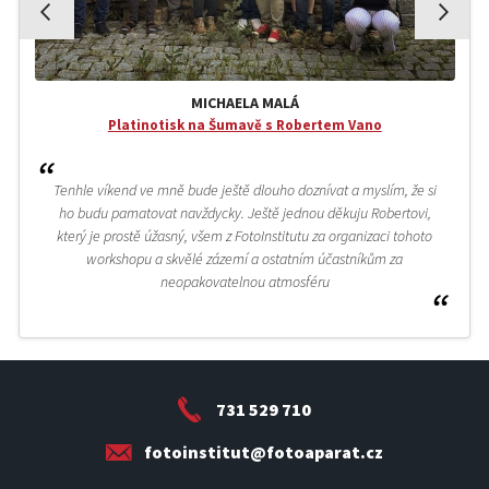
MICHAELA MALÁ
Platinotisk na Šumavě s Robertem Vano
Tenhle víkend ve mně bude ještě dlouho doznívat a myslím, že si
ho budu pamatovat navždycky. Ještě jednou děkuju Robertovi,
který je prostě úžasný, všem z FotoInstitutu za organizaci tohoto
workshopu a skvělé zázemí a ostatním účastníkům za
neopakovatelnou atmosféru
731 529 710
fotoinstitut@fotoaparat.cz