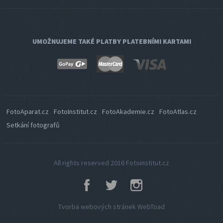
UMOŽNUJEME TAKÉ PLATBY PLATEBNÍMI KARTAMI
FotoAparat.cz
FotoInstitut.cz
FotoAkademie.cz
FotoAtlas.cz
Setkání fotografů
All rights reserved 2016
Fotoinstitut.cz
Tvorba webových stránek Web
Toad