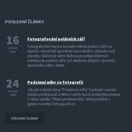
POSLEDNÍ ČLÁNKY
16
Fotografování polárních září
Fotografování Aurora borealis neboli polární záře na
LEDEN
Islandu. Island leží uprostřed aurorárního oblouku naší
2022
planety, takže má velmi dobrou pravděpodobnost
viditelnosti polární záře i při relativně slabých výronech
slunečního větru. Sedm…
24
Podzimní mlhy ve fotografii
Jak jste nafotili téma "Podzimní mlhy" hodnotí v tomto
LEDEN
článku profesionál a lektor našich kurzů Andrej Macenauer
2020
v rámci seriálu "Okem profesionála", které probíhá v
galerii na webu Fotoaparát.cz
VŠECHNY ČLÁNKY