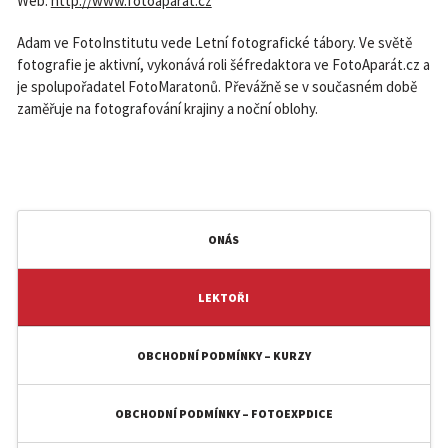
Web:
http://www.fotoaparat.cz
Adam ve FotoInstitutu vede Letní fotografické tábory. Ve světě
fotografie je aktivní, vykonává roli šéfredaktora ve FotoAparát.cz a
je spolupořadatel FotoMaratonů. Převážně se v současném době
zaměřuje na fotografování krajiny a noční oblohy.
ONÁS
LEKTOŘI
OBCHODNÍ PODMÍNKY – KURZY
OBCHODNÍ PODMÍNKY – FOTOEXPDICE