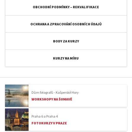
OBCHODNÍ PODMÍNKY – REKVALIFIKACE
OCHRANA A ZPRACOVÁNÍ OSOBNÍCH ÚDAJŮ
BODY ZA KURZY
KURZY NA MÍRU
Dům fotografů - Kašperské Hory
WORKSHOPY NA ŠUMAVĚ
Praha 6 a Praha 4
FOTOKURZY V PRAZE