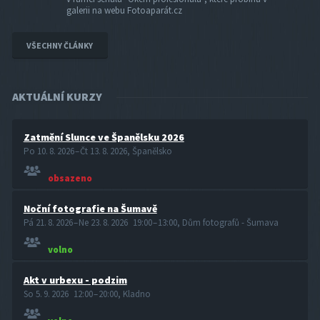
galerii na webu Fotoaparát.cz
VŠECHNY ČLÁNKY
AKTUÁLNÍ KURZY
Zatmění Slunce ve Španělsku 2026
Po 10. 8. 2026 – Čt 13. 8. 2026, Španělsko
obsazeno
Noční fotografie na Šumavě
Pá 21. 8. 2026 – Ne 23. 8. 2026 19:00 – 13:00, Dům fotografů - Šumava
volno
Akt v urbexu - podzim
So 5. 9. 2026 12:00 – 20:00, Kladno