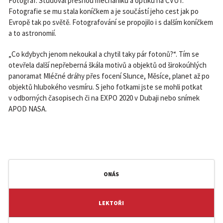
Fotograf. Studoval přesnou mechaniku a optiku na ČVUT.
Fotografie se mu stala koníčkem a je součástí jeho cest jak po
Evropě tak po světě. Fotografování se propojilo i s dalším koníčkem
a to astronomií.
„Co kdybych jenom nekoukal a chytil taky pár fotonů?“. Tím se
otevřela další nepřeberná škála motivů a objektů od širokoúhlých
panoramat Mléčné dráhy přes focení Slunce, Měsíce, planet až po
objektů hlubokého vesmíru. S jeho fotkami jste se mohli potkat
v odborných časopisech či na EXPO 2020 v Dubaji nebo snímek
APOD NASA.
ONÁS
LEKTOŘI