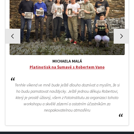
MICHAELA MALÁ
Platinotisk na Šumavě s Robertem Vano
Tenhle víkend ve mně bude ještě dlouho doznívat a myslím, že si
ho budu pamatovat navždycky. Ještě jednou děkuju Robertovi,
který je prostě úžasný, všem z FotoInstitutu za organizaci tohoto
workshopu a skvělé zázemí a ostatním účastníkům za
neopakovatelnou atmosféru