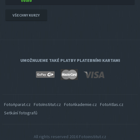
volno
VŠECHNY KURZY
UMOŽNUJEME TAKÉ PLATBY PLATEBNÍMI KARTAMI
FotoAparat.cz
FotoInstitut.cz
FotoAkademie.cz
FotoAtlas.cz
Setkání fotografů
All rights reserved 2016
Fotoinstitut.cz