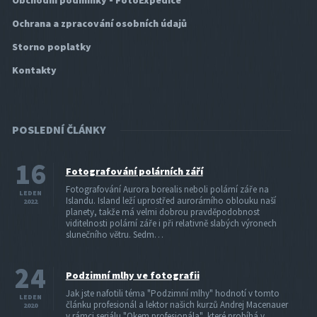
Obchodní podmínky - FotoExpedice
Ochrana a zpracování osobních údajů
Storno poplatky
Kontakty
POSLEDNÍ ČLÁNKY
16
Fotografování polárních září
Fotografování Aurora borealis neboli polární záře na
LEDEN
Islandu. Island leží uprostřed aurorárního oblouku naší
2022
planety, takže má velmi dobrou pravděpodobnost
viditelnosti polární záře i při relativně slabých výronech
slunečního větru. Sedm…
24
Podzimní mlhy ve fotografii
Jak jste nafotili téma "Podzimní mlhy" hodnotí v tomto
LEDEN
článku profesionál a lektor našich kurzů Andrej Macenauer
2020
v rámci seriálu "Okem profesionála", které probíhá v