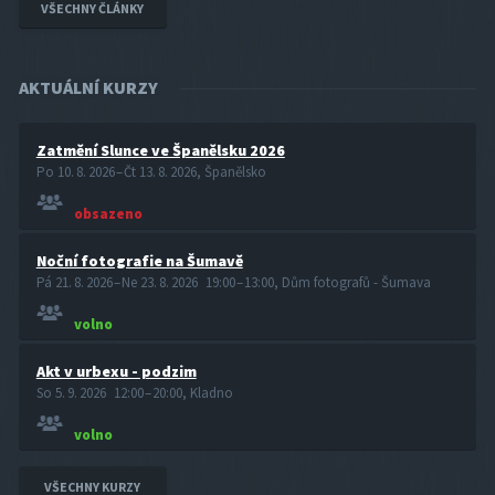
VŠECHNY ČLÁNKY
AKTUÁLNÍ KURZY
Zatmění Slunce ve Španělsku 2026
Po 10. 8. 2026 – Čt 13. 8. 2026, Španělsko
obsazeno
Noční fotografie na Šumavě
Pá 21. 8. 2026 – Ne 23. 8. 2026 19:00 – 13:00, Dům fotografů - Šumava
volno
Akt v urbexu - podzim
So 5. 9. 2026 12:00 – 20:00, Kladno
volno
VŠECHNY KURZY