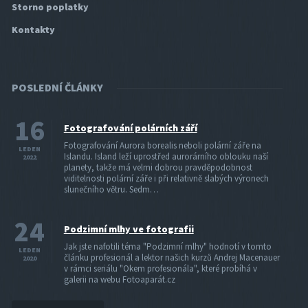
Storno poplatky
Kontakty
POSLEDNÍ ČLÁNKY
16
Fotografování polárních září
Fotografování Aurora borealis neboli polární záře na
LEDEN
Islandu. Island leží uprostřed aurorárního oblouku naší
2022
planety, takže má velmi dobrou pravděpodobnost
viditelnosti polární záře i při relativně slabých výronech
slunečního větru. Sedm…
24
Podzimní mlhy ve fotografii
Jak jste nafotili téma "Podzimní mlhy" hodnotí v tomto
LEDEN
článku profesionál a lektor našich kurzů Andrej Macenauer
2020
v rámci seriálu "Okem profesionála", které probíhá v
galerii na webu Fotoaparát.cz