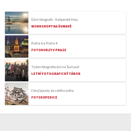
Dům fotografů - Kašperské Hory
WORKSHOPY NA ŠUMAVĚ
Praha 6 a Praha 4
FOTOKURZY V PRAZE
Týden fotografování na Šumavě
LETNÍ FOTOGRAFICKÝ TÁBOR
FotoZájezdy do celého světa
FOTOEXPEDICE