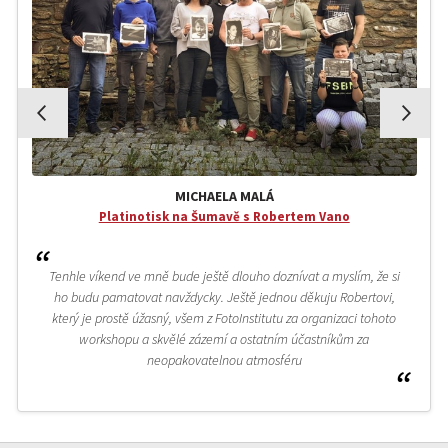
MICHAELA MALÁ
Platinotisk na Šumavě s Robertem Vano
Tenhle víkend ve mně bude ještě dlouho doznívat a myslím, že si
ho budu pamatovat navždycky. Ještě jednou děkuju Robertovi,
který je prostě úžasný, všem z FotoInstitutu za organizaci tohoto
workshopu a skvělé zázemí a ostatním účastníkům za
neopakovatelnou atmosféru