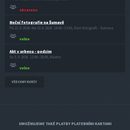
obsazeno
Noční fotografie na Šumavě
Pá 21. 8. 2026 – Ne 23. 8. 2026 19:00 – 13:00, Dům fotografů - Šumava
volno
Akt v urbexu - podzim
So 5. 9. 2026 12:00 – 20:00, Kladno
volno
VŠECHNY KURZY
UMOŽNUJEME TAKÉ PLATBY PLATEBNÍMI KARTAMI