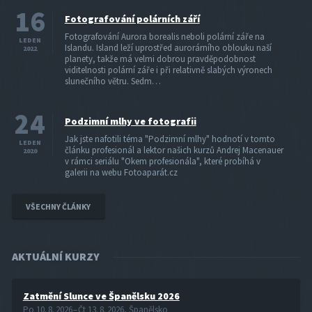
16
Fotografování polárních září
Fotografování Aurora borealis neboli polární záře na
LEDEN
Islandu. Island leží uprostřed aurorárního oblouku naší
2022
planety, takže má velmi dobrou pravděpodobnost
viditelnosti polární záře i při relativně slabých výronech
slunečního větru. Sedm…
24
Podzimní mlhy ve fotografii
Jak jste nafotili téma "Podzimní mlhy" hodnotí v tomto
LEDEN
článku profesionál a lektor našich kurzů Andrej Macenauer
2020
v rámci seriálu "Okem profesionála", které probíhá v
galerii na webu Fotoaparát.cz
VŠECHNY ČLÁNKY
AKTUÁLNÍ KURZY
Zatmění Slunce ve Španělsku 2026
Po 10. 8. 2026 – Čt 13. 8. 2026, Španělsko