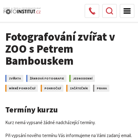
Fotografování zvířat v
ZOO s Petrem
Bambouskem
ZVÍŘATA
ŽÁNROVÁ FOTOGRAFIE
JEDNODENNÍ
MÍRNĚ POKROČILÝ
POKROČILÝ
ZAČÁTEČNÍK
PRAHA
Termíny kurzu
Kurz nemá vypsané žádné nadcházející termíny.
Při vypsání nového termínu Vás informujeme na Vámi zadaný email.