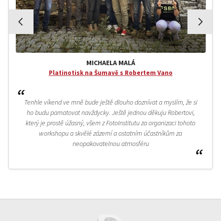
MICHAELA MALÁ
Platinotisk na Šumavě s Robertem Vano
Tenhle víkend ve mně bude ještě dlouho doznívat a myslím, že si
ho budu pamatovat navždycky. Ještě jednou děkuju Robertovi,
který je prostě úžasný, všem z FotoInstitutu za organizaci tohoto
workshopu a skvělé zázemí a ostatním účastníkům za
neopakovatelnou atmosféru