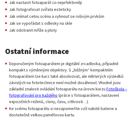
Jak nastavit fotoaparát co nejefektivněji
Jak fotografovat zvířata esteticky
Jak vnímat celou scénu a vyhnout se rušivým prvkům
Jak se vypořádat s odlesky na skle
Jak odstranit mříže a ploty
Ostatní informace
Doporučeným fotoaparátem je digitální zrcadlovka, případně
kompakt s výměnnými objektivy. S „běžným“ kompaktním
fotoaparátem lze kurz také absolvovat, ale některých výsledků
závislých na fototechnice není možné dosáhnout. Vhodné jsou
základní znalosti ovládání fotoaparátu na úrovni kurzu
Fotoškola –
fotografování pro každého
(práce s fotoaparátem, nastavení
expozičních režimů, clony, času, citlivosti…).
Ke svému fotoaparátu si nezapomeňte vzít nabité baterie a
dostatečně velkou paměťovou kartu.