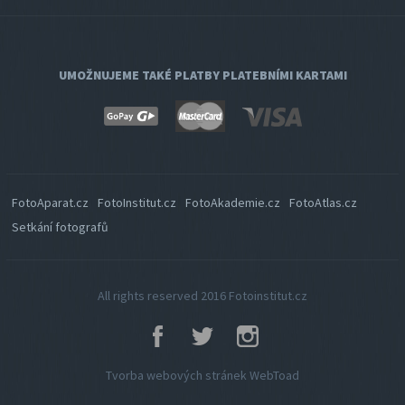
UMOŽNUJEME TAKÉ PLATBY PLATEBNÍMI KARTAMI
FotoAparat.cz
FotoInstitut.cz
FotoAkademie.cz
FotoAtlas.cz
Setkání fotografů
All rights reserved 2016
Fotoinstitut.cz
Tvorba webových stránek Web
Toad