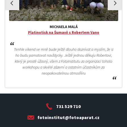
MICHAELA MALÁ
Platinotisk na Šumavě s Robertem Vano
Tenhle víkend ve mně bude ještě dlouho doznívat a myslím, že si
ho budu pamatovat navždycky. Ještě jednou děkuju Robertovi,
který je prostě úžasný, všem z FotoInstitutu za organizaci tohoto
workshopu a skvělé zázemí a ostatním účastníkům za
neopakovatelnou atmosféru
731 529 710
fotoinstitut@fotoaparat.cz