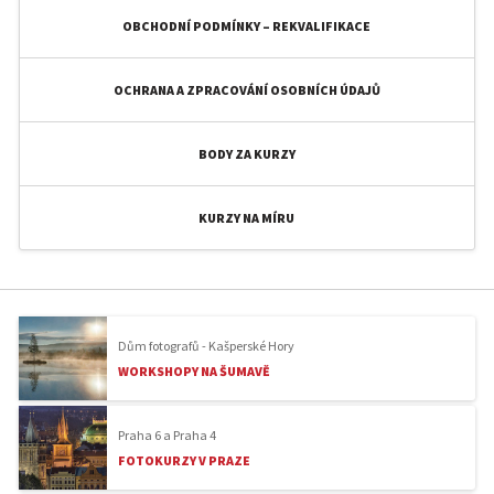
OBCHODNÍ PODMÍNKY – REKVALIFIKACE
OCHRANA A ZPRACOVÁNÍ OSOBNÍCH ÚDAJŮ
BODY ZA KURZY
KURZY NA MÍRU
Dům fotografů - Kašperské Hory
WORKSHOPY NA ŠUMAVĚ
Praha 6 a Praha 4
FOTOKURZY V PRAZE