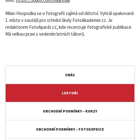
Web:
https://500px.com/milann88
Milan Hospodka se o fotografii zajímá od dětství. Vyhrál opakovaně
1. místo v soutěži pro střední školy FotoAkademie.cz. Je
redaktorem FotoAparát.cz, kde recenzuje fotografické publikace.
Má velkou praxi s vedením letních táborů.
ONÁS
LEKTOŘI
OBCHODNÍ PODMÍNKY – KURZY
OBCHODNÍ PODMÍNKY – FOTOEXPDICE