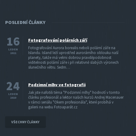
POSLEDNÍ ČLÁNKY
16
Fotografování polárních září
Fotografování Aurora borealis neboli polární záře na
LEDEN
Islandu. Island leží uprostřed aurorárního oblouku naší
2022
planety, takže má velmi dobrou pravděpodobnost
viditelnosti polární záře i při relativně slabých výronech
slunečního větru. Sedm…
24
Podzimní mlhy ve fotografii
Jak jste nafotili téma "Podzimní mlhy" hodnotí v tomto
LEDEN
článku profesionál a lektor našich kurzů Andrej Macenauer
2020
v rámci seriálu "Okem profesionála", které probíhá v
galerii na webu Fotoaparát.cz
VŠECHNY ČLÁNKY