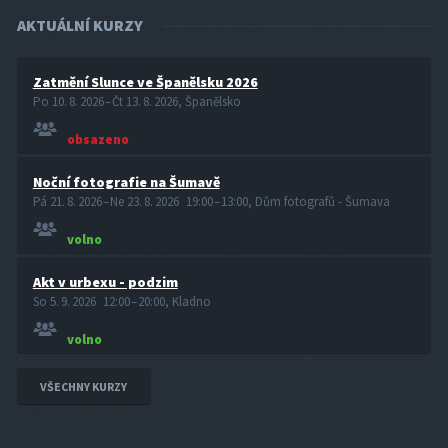
AKTUÁLNÍ KURZY
Zatmění Slunce ve Španělsku 2026
Po 10. 8. 2026 – Čt 13. 8. 2026, Španělsko
obsazeno
Noční fotografie na Šumavě
Pá 21. 8. 2026 – Ne 23. 8. 2026 19:00 – 13:00, Dům fotografů - Šumava
volno
Akt v urbexu - podzim
So 5. 9. 2026 12:00 – 20:00, Kladno
volno
VŠECHNY KURZY